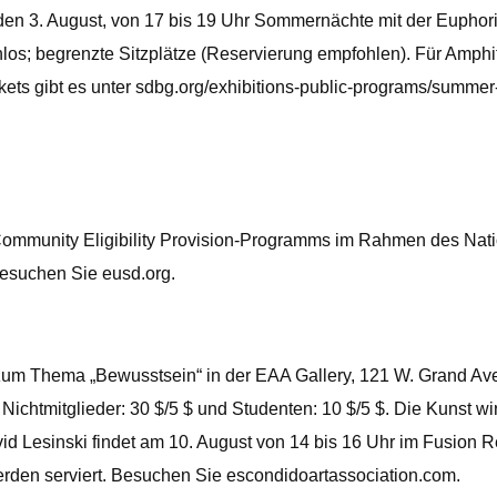
den 3. August, von 17 bis 19 Uhr Sommernächte mit der Euphor
enlos; begrenzte Sitzplätze (Reservierung empfohlen). Für Amph
ckets gibt es unter sdbg.org/exhibitions-public-programs/summer
Community Eligibility Provision-Programms im Rahmen des Nat
Besuchen Sie eusd.org.
um Thema „Bewusstsein“ in der EAA Gallery, 121 W. Grand Ave. De
ag; Nichtmitglieder: 30 $/5 $ und Studenten: 10 $/5 $. Die Kunst 
Lesinski findet am 10. August von 14 bis 16 Uhr im Fusion Res
werden serviert. Besuchen Sie escondidoartassociation.com.