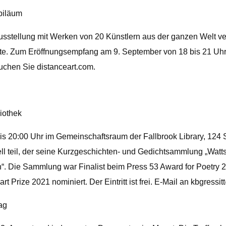
ubiläum
usstellung mit Werken von 20 Künstlern aus der ganzen Welt vera
hte. Zum Eröffnungsempfang am 9. September von 18 bis 21 Uhr 
uchen Sie distanceart.com.
liothek
 bis 20:00 Uhr im Gemeinschaftsraum der Fallbrook Library, 124
eil, der seine Kurzgeschichten- und Gedichtsammlung „Watts Upr
n“. Die Sammlung war Finalist beim Press 53 Award for Poetry 
Prize 2021 nominiert. Der Eintritt ist frei. E-Mail an
kbgressi
ag