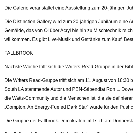
Die Galerie veranstaltet eine Ausstellung zum 20-jährigen J
Die Distinction Gallery wird zum 20-jährigen Jubiläum eine A
Gemälde, das von Öl über Acryl bis hin zu Mischtechnik reic
willkommen. Es gibt Live-Musik und Getränke zum Kauf. Bes
FALLBROOK
Nächste Woche trifft sich die Writers-Read-Gruppe in der Bib
Die Writers Read-Gruppe trifft sich am 11. August von 18:30
South LA stammende Autor und PEN-Stipendiat Ron L. Dowell t
die Watts-Community und die Menschen ist, die sie definiere
„Compton, An Energy-Fueled Dark Star“ wurde für den Pushcart 
Die Gruppe der Fallbrook-Demokraten trifft sich am Donnerst