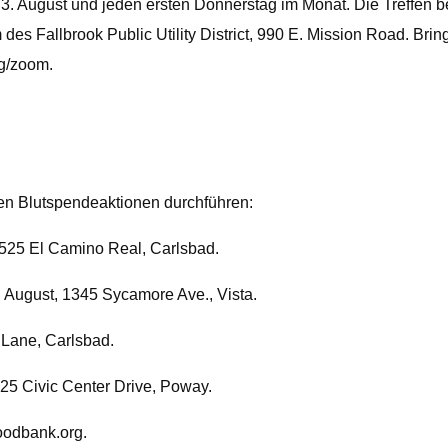
en 3. August und jeden ersten Donnerstag im Monat. Die Treffe
es Fallbrook Public Utility District, 990 E. Mission Road. Brin
rg/zoom.
en Blutspendeaktionen durchführen:
2525 El Camino Real, Carlsbad.
. August, 1345 Sycamore Ave., Vista.
 Lane, Carlsbad.
25 Civic Center Drive, Poway.
oodbank.org.