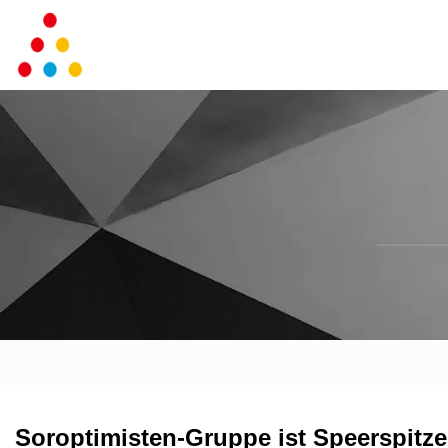
Soroptimisten-Gruppe ist Speerspitz