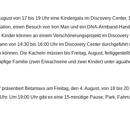
gust von 17 bis 19 Uhr eine Kindergala im Discovery Center, 
tation, einen Besuch von Iron Man und ein DNA-Armband-Handwe
rt. Kinder können an einem Verschönerungsprojekt im Discover
 kann von 14:30 bis 16:00 Uhr im Discovery Center durchgeführt
nnen. Die Kacheln müssen bis Freitag, August, fertiggestellt s
rköpfige Familie (zwei Erwachsene und zwei Kinder) unter agua
 präsentiert Betamaxx am Freitag, den 4. August, von 18 bis 2
hr. Um 19:00 Uhr gibt es eine 15-minütige Pause. Park, Fahrra