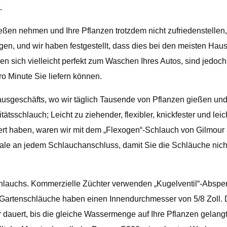
.
ßen nehmen und Ihre Pflanzen trotzdem nicht zufriedenstellen, 
en, und wir haben festgestellt, dass dies bei den meisten Hausbe
en sich vielleicht perfekt zum Waschen Ihres Autos, sind jedoc
o Minute Sie liefern können.
usgeschäfts, wo wir täglich Tausende von Pflanzen gießen und
ätsschlauch; Leicht zu ziehender, flexibler, knickfester und le
rt haben, waren wir mit dem „Flexogen“-Schlauch von Gilmour 
 Spirale an jedem Schlauchanschluss, damit Sie die Schläuche
chlauchs. Kommerzielle Züchter verwenden „Kugelventil“-Abspe
n Gartenschläuche haben einen Innendurchmesser von 5/8 Zoll. 
r dauert, bis die gleiche Wassermenge auf Ihre Pflanzen gelang