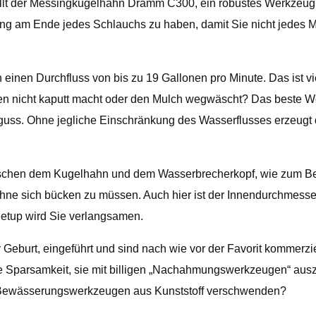
ällt der Messingkugelhahn Dramm C300, ein robustes Werkzeug m
ung am Ende jedes Schlauchs zu haben, damit Sie nicht jedes 
nen Durchfluss von bis zu 19 Gallonen pro Minute. Das ist v
en nicht kaputt macht oder den Mulch wegwäscht? Das beste We
s. Ohne jegliche Einschränkung des Wasserflusses erzeugt d
ischen dem Kugelhahn und dem Wasserbrecherkopf, wie zum B
, ohne sich bücken zu müssen. Auch hier ist der Innendurchmess
Setup wird Sie verlangsamen.
burt, eingeführt und sind nach wie vor der Favorit kommerzielle
 Sparsamkeit, sie mit billigen „Nachahmungswerkzeugen“ auszust
en Bewässerungswerkzeugen aus Kunststoff verschwenden?