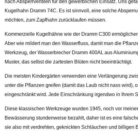
nach Absperrventilen für den gewerblichen Einsatz. Uns gef
Kugelhahn Dramm 74C. Es ist sinnvoll, eine solche Absperr
möchten, zum Zapfhahn zurücklaufen müssen.
Kommerzielle Kugelhähne wie der Dramm C300 ermöglichen ei
Aber wie mildert man den Wasserfluss, damit man die Pflanz
Werkzeug, der Wasserbrecher Dramm 400AL aus Aluminiumgus
Muster, das selbst die zartesten Blüten nicht beeinträchtigt.
Die meisten Kindergärten verwenden eine Verlängerung zw
unter die Pflanzen greifen (damit das Laub nicht nass wird)
eingeschränkt wird. Jede Einschränkung irgendwo in Ihrem 
Diese klassischen Werkzeuge wurden 1945, noch vor meiner Ge
Bewässerung stundenweise bezahlt, daher ist es eine falsche
sie also mit verdrehten, geknickten Schläuchen und billig