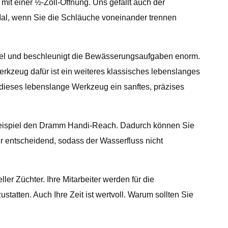
it einer ½-Zoll-Öffnung. Uns gefällt auch der
Mal, wenn Sie die Schläuche voneinander trennen
iel und beschleunigt die Bewässerungsaufgaben enorm.
rkzeug dafür ist ein weiteres klassisches lebenslanges
ieses lebenslange Werkzeug ein sanftes, präzises
eispiel den Dramm Handi-Reach. Dadurch können Sie
er entscheidend, sodass der Wasserfluss nicht
r Züchter. Ihre Mitarbeiter werden für die
atten. Auch Ihre Zeit ist wertvoll. Warum sollten Sie